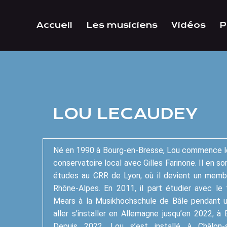
Accueil
Les musiciens
Vidéos
P
LOU LECAUDEY
Né en 1990 à Bourg-en-Bresse, Lou commence le
conservatoire local avec Gilles Farinone. Il en s
études au CRR de Lyon, où il devient un membr
Rhône-Alpes. En 2011, il part étudier avec le 
Mears à la Musikhochschule de Bâle pendant un 
aller s’installer en Allemagne jusqu’en 2022, à 
Depuis 2022, Lou s’est installé à Châlon-