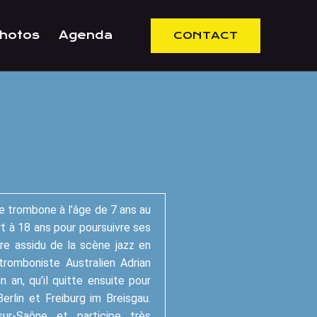
hotos
Agenda
CONTACT
 trombone à l’âge de 7 ans au
ort à 18 ans pour poursuivre ses
e assidu de la scène jazz en
tromboniste Australien Adrian
an, qu’il quitte ensuite pour
Berlin et Freiburg im Breisgau.
sur-Saône et participe très