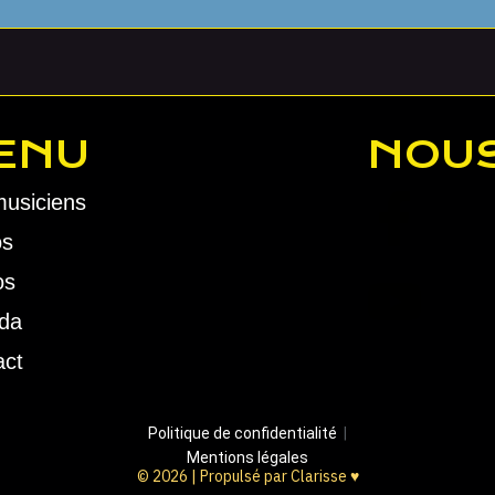
ENU
NOUS
musiciens
os
os
da
act
Politique de confidentialité
|
Mentions légales
© 2026 | Propulsé par Clarisse ♥