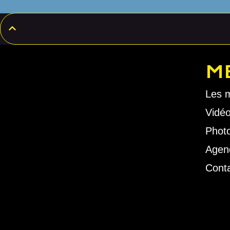
M
Les 
Vidé
Phot
Agen
Cont