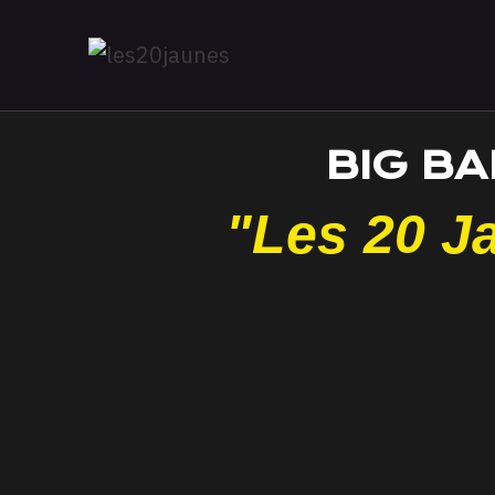
BIG B
"Les 20 J