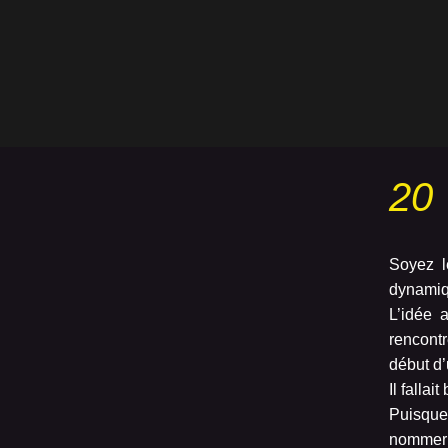
20
Soyez l
dynamiq
L’idée 
rencontr
début d
Il falla
Puisque
nomme