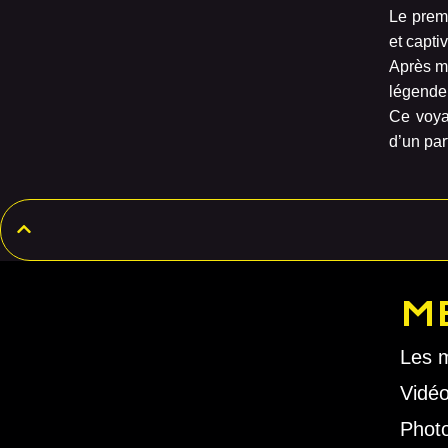
Le premi
et capti
Après mû
légende
Ce voya
d’un par
M
Les 
Vidé
Phot