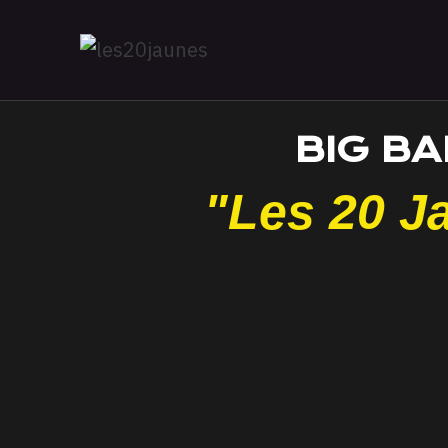
BIG B
"Les 20 J