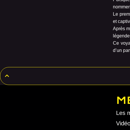
nomme
Le premi
et capti
Après mû
légende
Ce voya
d’un par
M
Les 
Vidé