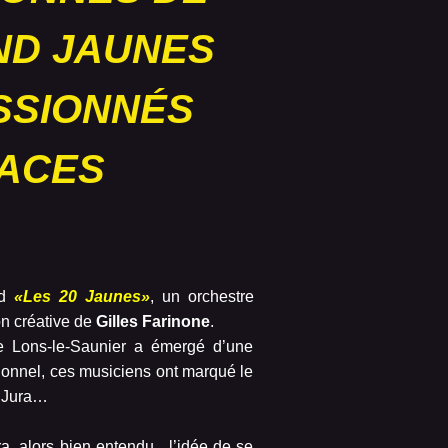
ND
JAUNES
SSIONNÉS
CACES
nd
«Les 20 Jaunes»
, un orchestre
n créative de
Gilles Farinone
.
e Lons-le-Saunier a émergé d’une
tionnel, ces musiciens ont marqué le
u Jura…
 alors bien entendu, l’idée de se