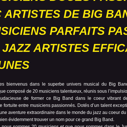
C
ARTISTES DE BIG BA
SICIENS PARFAITS
PA
 JAZZ
ARTISTES EFFI
UNES
es bienvenus dans le superbe univers musical du Big Ba
ue composé de 20 musiciens talentueux, réunis sous l’impulsio
audacieuse de former ce Big Band dans le coeur vibrant d
e fortuite entre musiciens passionnés. Dotés d’un talent excep
’une aventure extraordinaire dans le monde du jazz au coeur d
it bien évidemment trouver un nom pour ce grand Big Band.
 nous sommes 20 musiciens et que nous sommes dans le Jura,