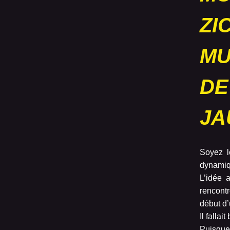
ZI
MU
DE
JA
Soyez l
dynamiq
L’idée 
rencontr
début d
Il falla
Puisque